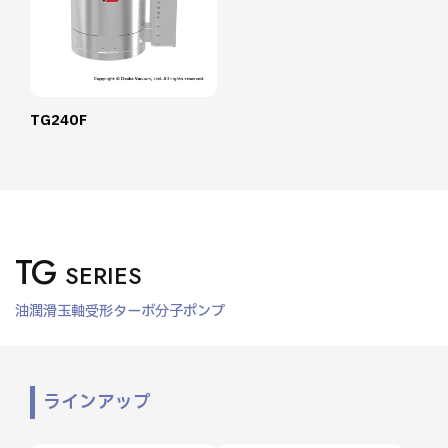
TG240F
TG
SERIES
油潤滑玉軸受形ターボ分子ポンプ
ラインアップ