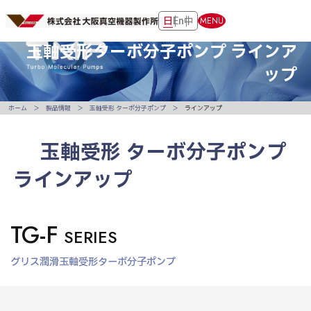
日
En
中
MENU
玉軸受形ターボ分子ポンプ
ラインア
ップ
ホーム
製品情報
玉軸受形 ターボ分子ポンプ
ラインアップ
玉軸受形 ターボ分子ポンプ
ラインアップ
TG-F
SERIES
グリス潤滑玉軸受形ターボ分子ポンプ