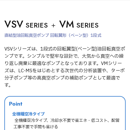
VSV
VM
SERIES ＋
SERIES
直結型油回転真空ポンプ 回転翼形（ベーン型）1段式
VSVシリーズは、1段式の回転翼型(ベーン型)油回転真空ポ
ンプです。シンプルで堅牢な設計で、大気から真空への繰
り返し廃棄に最適なポンプとなっております。VMシリー
ズは、LC-MSをはじめとする次世代の分析装置や、ターボ
分子ポンプ等の高真空ポンプの補助ポンプとして最適で
す。
Point
全機種空冷タイプ
→ 全機種空冷タイプ、冷却水不要で省エネ・低コスト、配管
工事不要で手間も省ける