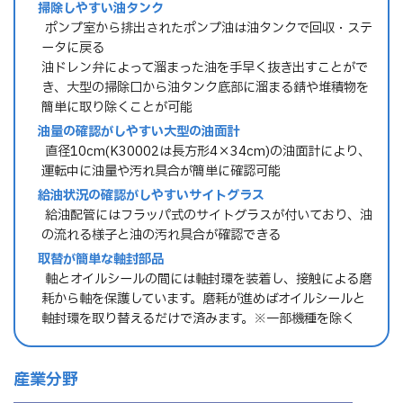
掃除しやすい油タンク
→ ポンプ室から排出されたポンプ油は油タンクで回収・ステ
ータに戻る
油ドレン弁によって溜まった油を手早く抜き出すことがで
き、大型の掃除口から油タンク底部に溜まる錆や堆積物を
簡単に取り除くことが可能
油量の確認がしやすい大型の油面計
→ 直径10cm(K30002は長方形4×34cm)の油面計により、
運転中に油量や汚れ具合が簡単に確認可能
給油状況の確認がしやすいサイトグラス
→ 給油配管にはフラッパ式のサイトグラスが付いており、油
の流れる様子と油の汚れ具合が確認できる
取替が簡単な軸封部品
→ 軸とオイルシールの間には軸封環を装着し、接触による磨
耗から軸を保護しています。磨耗が進めばオイルシールと
軸封環を取り替えるだけで済みます。※一部機種を除く
産業分野