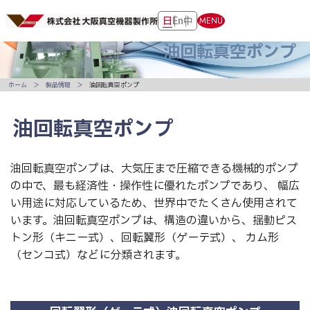
日
En
中
MENU
油回転真空ポンプ
ホーム
製品情報
油回転真空ポンプ
油回転真空ポンプ
油回転真空ポンプは、大気圧まで圧縮できる機械的ポンプ
の中で、最も経済性・操作性に優れたポンプであり、 幅広
い用途に対応しているため、世界中でたくさん使用されて
います。油回転真空ポンプは、構造の違いから、揺動ピス
トン形（キニー式）、回転翼形（ゲーテ式）、 カム形
（センコ式）などに分類されます。