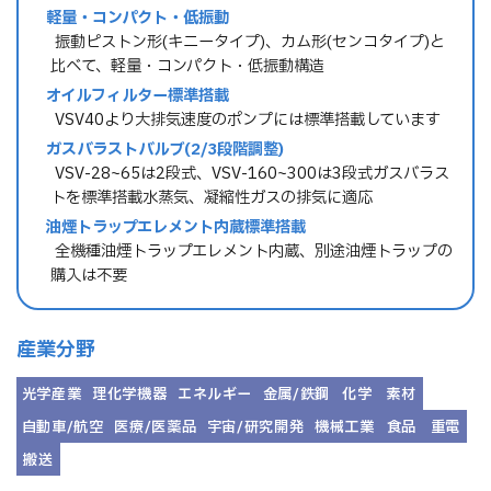
軽量・コンパクト・低振動
→ 振動ピストン形(キニータイプ)、カム形(センコタイプ)と
比べて、軽量・コンパクト・低振動構造
オイルフィルター標準搭載
→ VSV40より大排気速度のポンプには標準搭載しています
ガスバラストバルブ(2/3段階調整)
→ VSV-28~65は2段式、VSV-160~300は3段式ガスバラス
トを標準搭載水蒸気、凝縮性ガスの排気に適応
油煙トラップエレメント内蔵標準搭載
→ 全機種油煙トラップエレメント内蔵、別途油煙トラップの
購入は不要
産業分野
光学産業
理化学機器
エネルギー
金属/鉄鋼
化学
素材
自動車/航空
医療/医薬品
宇宙/研究開発
機械工業
食品
重電
搬送