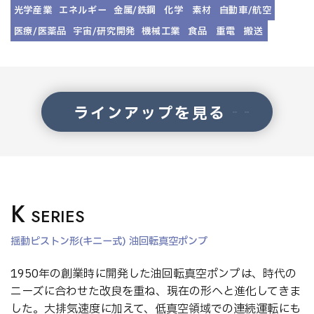
光学産業
エネルギー
金属/鉄鋼
化学
素材
自動車/航空
医療/医薬品
宇宙/研究開発
機械工業
食品
重電
搬送
ラインアップを見る
K
SERIES
揺動ピストン形(キニー式) 油回転真空ポンプ
1950年の創業時に開発した油回転真空ポンプは、時代の
ニーズに合わせた改良を重ね、現在の形へと進化してきま
した。大排気速度に加えて、低真空領域での連続運転にも