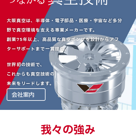
大阪真空は、半導体・電子部品・医療・宇宙など多分
野で
真空環境を支える専業メーカーです。
創業75年以上、高品質な真空ポンプを設計から
アフ
ターサポートまで一貫提供。
世界初の技術で、
これからも真空技術の
未来をリードします。
会社案内
我々の強み