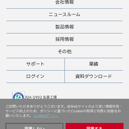
会社情報
ニュースルーム
製品情報
採用情報
その他
サポート
業績
ログイン
資料ダウンロード
JQA-1902 名張工場
JQA-QMA 10898 堺工場
ご訪問いただきありがとうございます。当Webサイトのより良い情報共有・
サービス向上のため、ポリシーに基づいたCookieの取得と利用に同意をお
JQA-EM 5143
願いいたします。
Cookieポリシー
同意しない
同意する