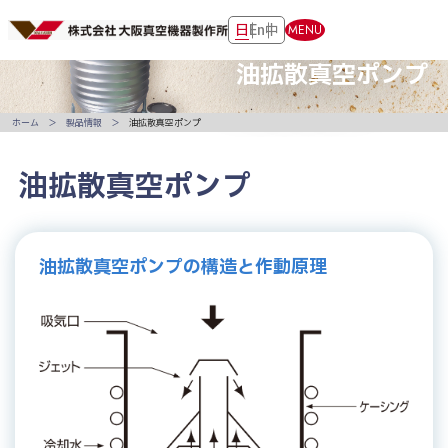
日
En
中
MENU
油拡散真空ポンプ
ホーム
製品情報
油拡散真空ポンプ
油拡散真空ポンプ
油拡散真空ポンプの構造と作動原理