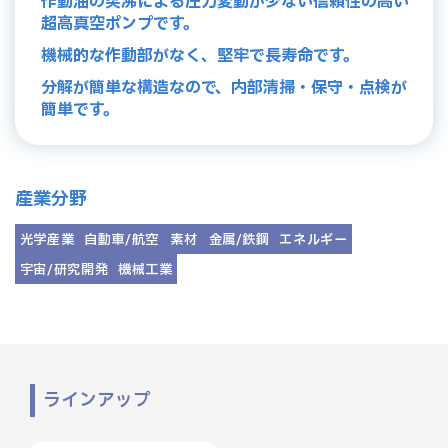
作動油の突沸による圧力変動が少ない信頼性の高い
超高真空ポンプです。
機械的な作動部がなく、堅牢で長寿命です。
分解が簡単な構造なので、内部清掃・保守・点検が
簡単です。
産業分野
光学産業
自動車/航空
素材
金属/鉄鋼
エネルギー
宇宙/研究開発
機械工業
ラインアップ