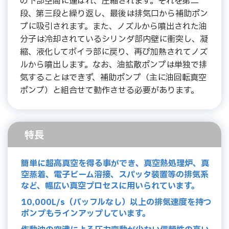
の下部空間に運ばれ、圧縮されます。それを第二
段、第三段と繰り返し、最後は排気口から補助ポン
プに吸引されます。また、ノズルから噴出された油
分子は冷却されているシリンダ部内壁に衝突し、凝
縮、液化してボイラ部に戻り、再び加熱されてノズ
ルから噴出します。なお、油拡散ポンプは単独で排
気することはできず、補助ポンプ（主に油回転真空
ポンプ）と組合せて動作させる必要があります。
特長
簡単に超高真空を得る事ができ、真空熱処理炉、真
空蒸着、電子ビーム溶接、スパッタ装置等の排気系
など、幅広い真空プロセスに用いられています。
10,000L/s（バッフルなし）以上の排気速度を持つ
ポンプもラインアップしています。