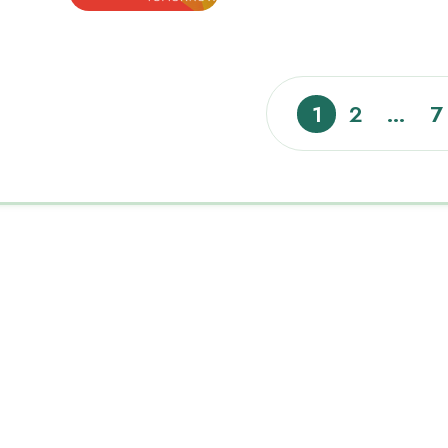
1
2
…
7