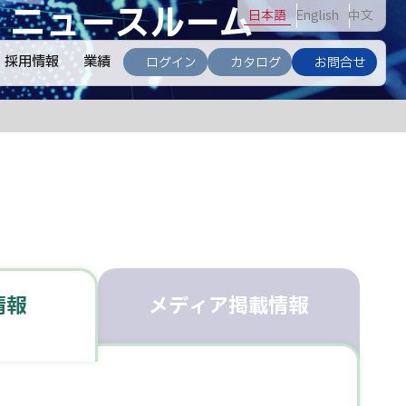
ニュースルーム
日
本語
En
glish
中
文
採用情報
業績
ログイン
カタログ
お問合せ
情報
メディア
掲載情報