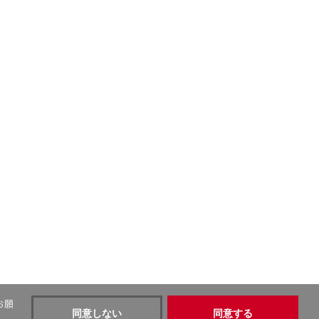
お願
同意しない
同意する