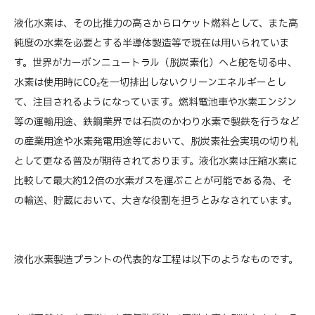
液化水素は、その比推力の高さからロケット燃料として、また高
純度の水素を必要とする半導体製造等で現在は用いられていま
す。世界がカーボンニュートラル（脱炭素化）へと舵を切る中、
水素は使用時にCO₂を一切排出しないクリーンエネルギーとし
て、注目されるようになっています。燃料電池車や水素エンジン
等の運輸用途、鉄鋼業界では石炭のかわり水素で製鉄を行うなど
の産業用途や水素発電用途等において、脱炭素社会実現の切り札
として更なる普及が期待されております。液化水素は圧縮水素に
比較して最大約12倍の水素ガスを運ぶことが可能である為、そ
の輸送、貯蔵において、大きな役割を担うとみなされています。
液化水素製造プラントの代表的な工程は以下のようなものです。