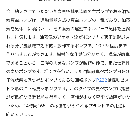
今回納入させていただいた高真空排気装置の主ポンプである油拡
散真空ポンプは、運動量輸送式の真空ポンプの一種であり、油蒸
気を気体中に噴出させ、その蒸気の運動エネルギーで気体を圧縮
し、排気します。油蒸気のジェット流がポンプ内で適正に形成さ
れる分子流領域で効率的に動作するポンプで、10⁻⁷Pa程度まで
作り出すことができます。機械的な作動部分がなく、構造が簡単
であることから、口径の大きなポンプが製作可能で、また信頼性
の高いポンプです。粗引きを行い、また油拡散真空ポンプ内を分
子流状態に保つ補助ポンプである油回転ポンプ
P222
は揺動ピス
トン形の油回転真空ポンプです。このタイプの真空ポンプは摺動
部が良好な潤滑状態を得やすく、摩耗が少なく堅牢で故障が少な
いため、24時間365日の稼働を求められるプラントでの用途に
向いています。