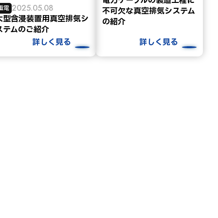
電力ケーブルの製造工程に
2025.05.08
重電
不可欠な真空排気システム
大型含浸装置用真空排気シ
の紹介
ステムのご紹介
詳しく見る
詳しく見る