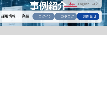
事例紹介
日
本語
En
glish
中
文
採用情報
業績
ログイン
カタログ
お問合せ