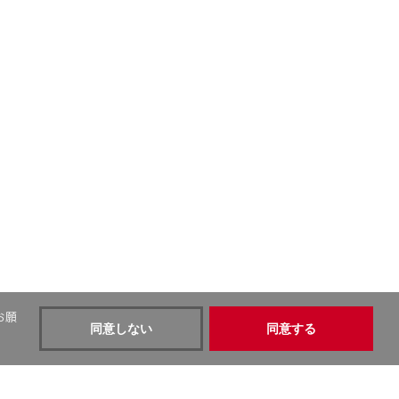
お願
同意しない
同意する