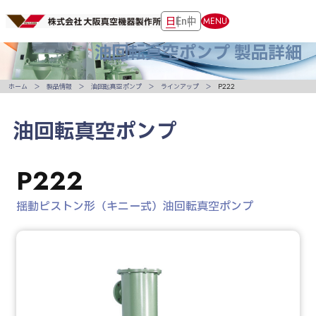
日
En
中
MENU
油回転真空ポンプ
製品詳細
ホーム
製品情報
油回転真空ポンプ
ラインアップ
P222
油回転真空ポンプ
P222
揺動ピストン形（キニー式）油回転真空ポンプ