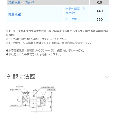
冷却水量 (㎥/h)
0.5
※2
全閉外扇屋内形
440
モータ付
質量 (kg)
モータなし
380
※1：リークおよびガス発生を考慮しない容器を大気圧から排気する場合の許容時間およ
び容積。
※2：冷却水温度は最高30℃を目安にしてください。
※3：防爆モータの搭載を検討されている場合、当社営業に問合せ下さい。
●許容周囲温度：運転時は+10℃～+40℃、保管時は-5℃～+60℃。
●凍結防止のため保管時には水を抜いて下さい。
外観寸法図