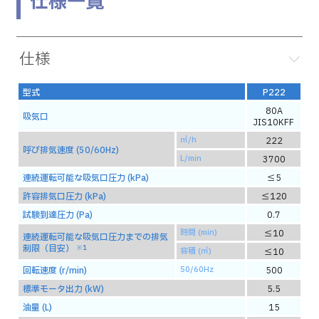
仕様一覧
仕様
型式
P222
80A
吸気口
JIS10KFF
㎥/h
222
呼び排気速度 (50/60Hz)
L/min
3700
連続運転可能な吸気口圧力 (kPa)
≦5
許容排気口圧力 (kPa)
≦120
試験到達圧力 (Pa)
0.7
時間 (min)
≦10
連続運転可能な吸気口圧力までの排気
制限（目安）
※1
容積 (㎥)
≦10
回転速度 (r/min)
50/60Hz
500
標準モータ出力 (kW)
5.5
油量 (L)
15