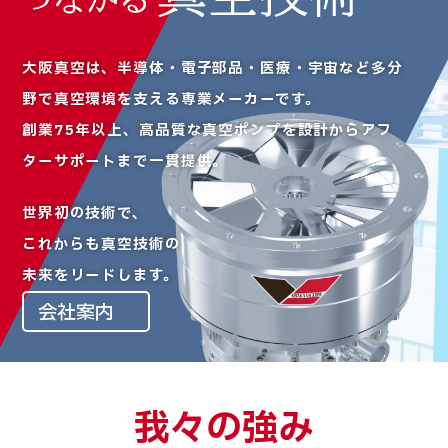
大阪真空は、半導体・電子部品・医療・宇宙など多分
野で
真空環境を支える専業メーカーです。
創業75年以上、高品質な真空ポンプを設計から
アフ
ターサポートまで一貫提供。
世界初の技術で、
これからも真空技術の
未来をリードします。
会社案内
我々の強み