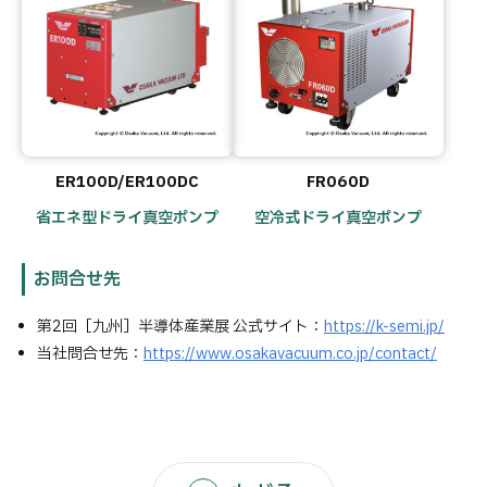
ER100D/ER100DC
FR060D
省エネ型ドライ真空ポンプ
空冷式ドライ真空ポンプ
お問合せ先
第2回［九州］半導体産業展 公式サイト：
https://k-semi.jp/
当社問合せ先：
https://www.osakavacuum.co.jp/contact/