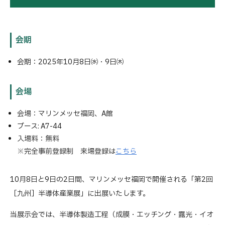
会期
会期：2025年10月8日㈬・9日㈭
会場
会場：マリンメッセ福岡、A館
ブース: A7-44
入場料：無料
※完全事前登録制 来場登録は
こちら
10月8日と9日の2日間、マリンメッセ福岡で開催される「第2回
［九州］半導体産業展」に出展いたします。
当展示会では、半導体製造工程（成膜・エッチング・露光・イオ