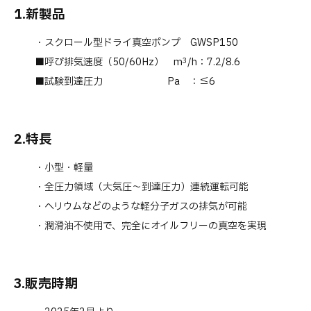
1.新製品
・スクロール型ドライ真空ポンプ GWSP150
■呼び排気速度（50/60Hz） m
/h：7.2/8.6
3
■試験到達圧力 Pa ：≦6
2.特長
・小型・軽量
・全圧力領域（大気圧～到達圧力）連続運転可能
・ヘリウムなどのような軽分子ガスの排気が可能
・潤滑油不使用で、完全にオイルフリーの真空を実現
3.販売時期