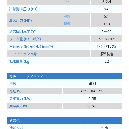
L/s
2/2.4
試験到達圧力 (Pa)
≦6
吸気
0.1
最大圧力 (MPa)
排気
0.13
許容周囲温度 (℃)
5～40
リーク量 (Pa・㎥/s)
≦1×10⁻⁸
回転速度 (50/60Hz) (min⁻¹)
1425/1725
エアフラッシュ弁
標準装備
概略重量 (kg)
22
電源・ユーティリティ
相数
単相
電圧 (V)
AC100/AC200
定格電力 (kW)
0.55
周波数 (Hz)
50/60
その他
冷却方式
空冷