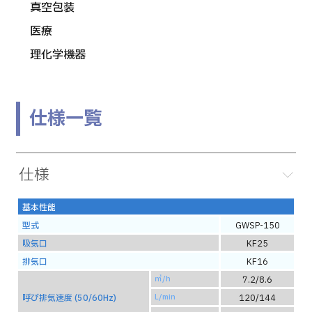
真空包装
医療
理化学機器
仕様一覧
仕様
基本性能
型式
GWSP-150
吸気口
KF25
排気口
KF16
㎥/h
7.2/8.6
呼び排気速度 (50/60Hz)
L/min
120/144