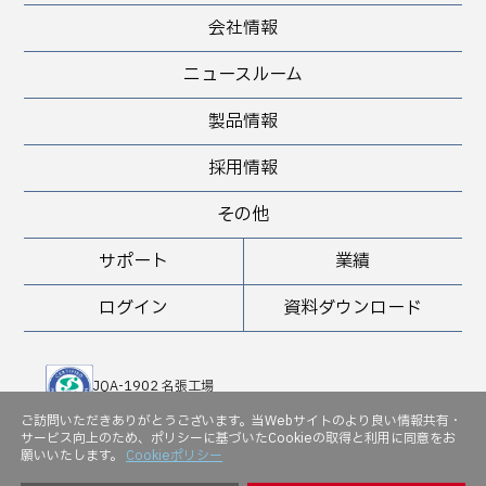
会社情報
ニュースルーム
製品情報
採用情報
その他
サポート
業績
ログイン
資料ダウンロード
JQA-1902 名張工場
JQA-QMA 10898 堺工場
ご訪問いただきありがとうございます。当Webサイトのより良い情報共有・
サービス向上のため、ポリシーに基づいたCookieの取得と利用に同意をお
JQA-EM 5143
願いいたします。
Cookieポリシー