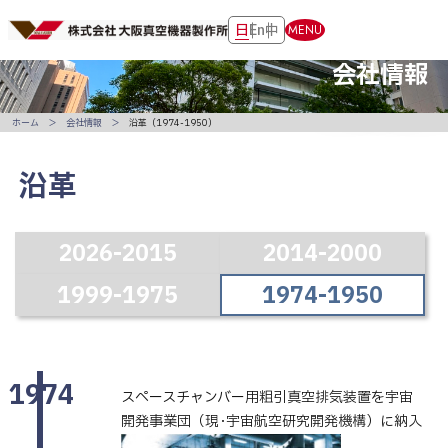
日
En
中
MENU
会社情報
ホーム
会社情報
沿革（1974-1950）
沿革
2026-2015
2014-2000
1999-1975
1974-1950
1974
スペースチャンバー用粗引真空排気装置を宇宙
開発事業団（現･宇宙航空研究開発機構）に納入