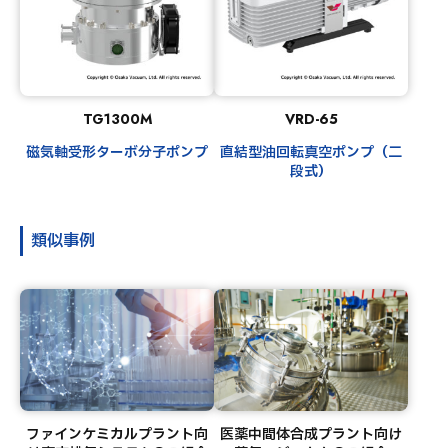
TG1300M
VRD-65
磁気軸受形ターボ分子ポンプ
直結型油回転真空ポンプ（二
段式）
類似事例
ファインケミカルプラント向
医薬中間体合成プラント向け