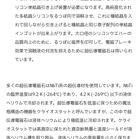
リコン単結晶引き上げ装置が必要になります。高純度化され
た多結晶シリコンをるつぼ内で溶解させ、これに種結晶を入
れて回しながら引き上げると種結晶と同じ原子配列の単結晶
インゴットが出来上がります。大口径のシリコンウエハーの
品質向上のために、るつぼに磁界を印可して、電磁ブレーキ
効果で溶融液の対流を抑えるために超伝導電磁石は用いられ
ています。
多くの超伝導電磁石はNbTi系の超伝導材を使用しています。NbTi
の臨界温度は9.2 K (-264℃) であり、4.2 K (-269℃) 以下の液体
ヘリウムで冷却されます。超伝導電磁石を低温に保つための魔法
瓶構造の機器をクライオスタットと呼んでいますが、この中で超
伝導電磁石は液体ヘリウムにより極低温に冷却されます。クライ
オスタットでは高真空に保たれた真空断熱層と温度シールドが液
体ヘリウム槽を取り囲み、液体ヘリウムの蒸発量を小さく保ちま