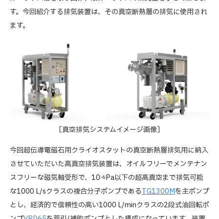
す。今回紹介する排気装置は、その真空断熱層の排気に使用され
ます。
［真空排気システムイメージ画像］
今回超伝導電磁石用クライオスタットの真空断熱層排気用に納入
させていただいた高真空排気装置は、オイルフリーでメンテナン
スフリーな磁気軸受形で、10
Pa以下の超高真空まで排気可能
-6
な1000 L/sクラスの複合分子ポンプである
TG1300M
を主ポンプ
とし、経済的で信頼性の高い1000 L/minクラスの2段式油回転ポ
ンプ
VRD65
を荒引/補助ポンプとした構成になっています。装置