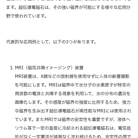
ます。超伝導電磁石は、その強い磁界が可能にする様々な応用分
野で使われています。
代表的な応用例として、以下の3つがあります。
MRI（磁気共鳴イメージング）装置
MRI装置は、X線などの放射線を使用せずに人体の断層撮影
を可能にします。MRIは磁界中で水分子の水素原子が特定の
周波数の電波と共鳴する現象を利用して、水の分布の濃淡を
画像化します。その感度が磁界の強度に比例するため、強力
な磁界を生み出す超伝導電磁石が高性能なMRIには使用され
ています。またMRIでは磁界の安定性も重要ですが、液体ヘ
リウム等で一定の温度に冷却される超伝導電磁石は、電気抵
抗がなく一定電流が減衰なく流れ続けるため、安定性の面で