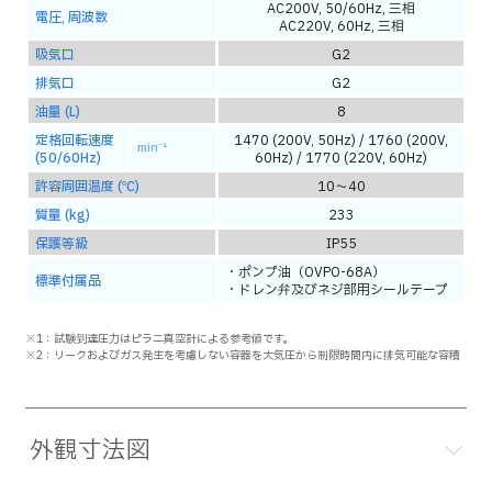
AC200V, 50/60Hz, 三相
電圧, 周波数
AC220V, 60Hz, 三相
吸気口
G2
排気口
G2
油量 (L)
8
定格回転速度
1470 (200V, 50Hz) / 1760 (200V,
min⁻¹
(50/60Hz)
60Hz) / 1770 (220V, 60Hz)
許容周囲温度 (℃)
10～40
質量 (kg)
233
保護等級
IP55
・ポンプ油（OVPO-68A）
標準付属品
・ドレン弁及びネジ部用シールテープ
※1：試験到達圧力はピラニ真空計による参考値です。
※2：リークおよびガス発生を考慮しない容器を大気圧から制限時間内に排気可能な容積
外観寸法図