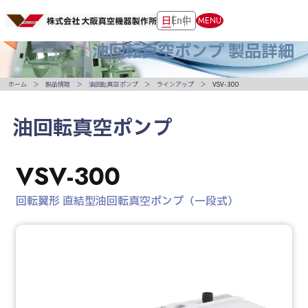
日
En
中
MENU
油回転真空ポンプ
製品詳細
ホーム
製品情報
油回転真空ポンプ
ラインアップ
VSV-300
油回転真空ポンプ
VSV-300
回転翼形 直結型油回転真空ポンプ（一段式）