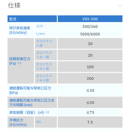
仕様
型式
VSV-300
㎥/h
300/360
呼び排気速度
(50/60Hz)
L/min
5000/6000
ガスバラス
10
ト無
ガスバラス
20
ト弁Ⅰ開
試験到達圧力
(Pa)
※1
ガスバラス
100
ト弁Ⅱ開
ガスバラス
300
ト弁Ⅲ開
連続運転可能な吸気口圧力
≦10
(kPa)
連続運転可能な吸気口圧力ま
≦30
での時間 (min)
排気制限（目安） (㎥)
≦75
※2
定格出力
kW
7.5
(50/60Hz)