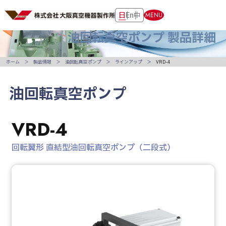
日
En
中
MENU
油回転真空ポンプ
製品詳細
ホーム
製品情報
油回転真空ポンプ
ラインアップ
VRD-4
油回転真空ポンプ
VRD-4
回転翼形 直結型油回転真空ポンプ（二段式）