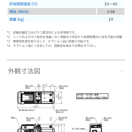
許容周囲温度 (℃)
10～40
騒音 (dB(A))
≦56
質量 (kg)
19
*1 試験到達圧力はピラニ真空計による参考値です。
*2 リークおよびガス発生を考慮しない容器を大気圧から制限時間内に排気可能な容積
*3 標準吸気管を取り外して、オプション品に取替え可能です。
*4 オプション品につきましては、営業担当者までお問合せ下さい。
外観寸法図