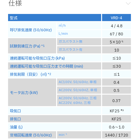
仕様
型式
VRD-4
㎥/h
4 / 4.8
呼び排気速度 (50/60Hz)
L/min
67 / 80
ガスバラスト無
5×10⁻¹
試験到達圧力 (Pa)
*1
ガスバラスト有
10
連続運転可能な吸気口圧力 (kPa)
≦10
連続運転可能な吸気口圧力までの時間 (min)
≦30
排気制限（目安） (㎥)
≦1
*2
AC100V, 50/60Hz, 単相
0.4
AC200V, 50/60HZ, 単相
0.5
モータ出力 (kW)
AC200V, 50/60Hz, 三相
0.37
AC220V, 60Hz, 三相
吸気口
KF25 *³
排気口
KF25
油量 (L)
0.6～1.0
定格回転速度 (50/60Hz)
min⁻¹
1440 / 1720