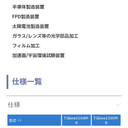
半導体製造装置
FPD製造装置
太陽電池製造装置
ガラス/レンズ等の光学部品加工
フィルム加工
加速器/宇宙環境試験装置
仕様一覧
仕様
TGkine3304M-
TGkine3305M-
型式
※1
B
B