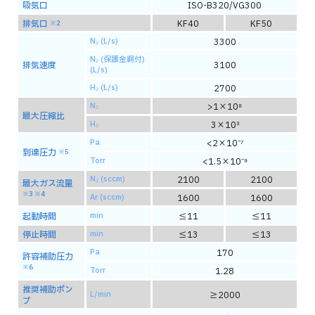
吸気口
ISO-B320/VG300
排気口
KF40
KF50
※2
N₂ (L/s)
3300
N₂ (保護金網付)
排気速度
3100
(L/s)
H₂ (L/s)
2700
N₂
>1×10⁸
最大圧縮比
H₂
3×10³
Pa
<2×10⁻⁷
到達圧力
※5
Torr
<1.5×10⁻⁹
N₂ (sccm)
2100
2100
最大ガス流量
※3 ※4
Ar (sccm)
1600
1600
起動時間
min
≦11
≦11
停止時間
min
≦13
≦13
Pa
170
許容補助圧力
※6
Torr
1.28
推奨補助ポン
L/min
≧2000
プ