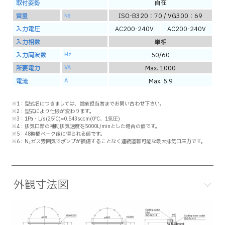
取付姿勢
自在
質量
kg
ISO-B320：70 / VG300：69
入力電圧
AC200-240V
AC200-240V
入力相数
単相
入力周波数
Hz
50/60
所要電力
VA
Max. 1000
電流
A
Max. 5.9
※1：型式名につきましては、営業担当者までお問い合わせ下さい。
※2：型式により仕様が変わります。
※3：1Pa・L/s(25℃)=0.543sccm(0℃、1気圧)
※4：排気口部の補助排気速度を5000L/minとした場合の値です。
※5：48時間ベーク後に得られる値です。
※6：N₂ガス雰囲気でポンプが損傷することなく連続運転可能な最大排気口圧力です。
外観寸法図