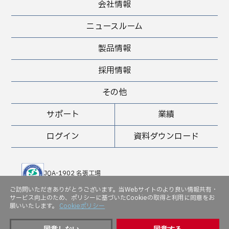
会社情報
ニュースルーム
製品情報
採用情報
その他
サポート
業績
ログイン
資料ダウンロード
JQA-1902 名張工場
JQA-QMA 10898 堺工場
ご訪問いただきありがとうございます。当Webサイトのより良い情報共有・
サービス向上のため、ポリシーに基づいたCookieの取得と利用に同意をお
願いいたします。
Cookieポリシー
JQA-EM 5143
同意しない
同意する