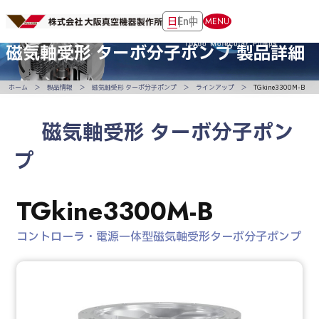
日
En
中
MENU
磁気軸受形 ターボ分子ポンプ
製品詳細
ホーム
製品情報
磁気軸受形 ターボ分子ポンプ
ラインアップ
TGkine3300M-B
磁気軸受形 ターボ分子ポン
プ
TGkine3300M-B
コントローラ・電源一体型磁気軸受形ターボ分子ポンプ