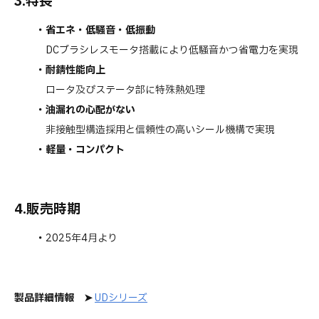
3.特長
・省エネ・低騒音・低振動
DCブラシレスモータ搭載により低騒音かつ省電力を実現
・耐錆性能向上
ロータ及びステータ部に特殊熱処理
・油漏れの心配がない
非接触型構造採用と信頼性の高いシール機構で実現
・軽量・コンパクト
4.販売時期
・
2025年4月より
製品詳細情報
➤
UDシリーズ