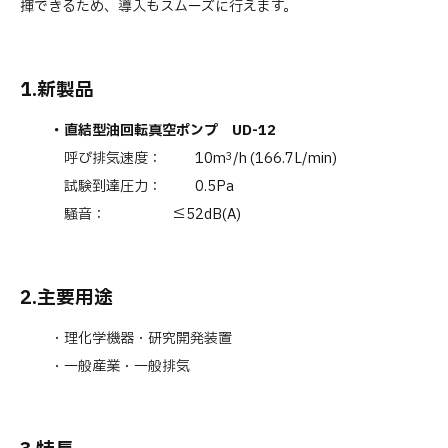
揮できるため、導入もスムーズに行えます。
1.
新製品
・直結型油回転真空ポンプ UD-12
呼び排気速度： 10m
/h (166.7L/min)
3
試験到達圧力： 0.5Pa
騒音： ≦52dB(A)
2.
主要用途
・理化学機器・研究開発装置
・一般産業・一般排気