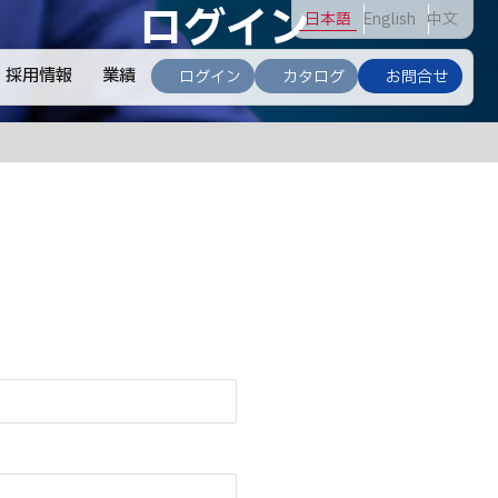
ログイン
日
本語
En
glish
中
文
採用情報
業績
ログイン
カタログ
お問合せ