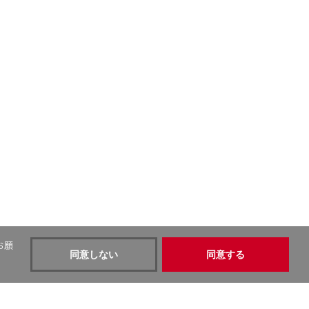
お願
同意しない
同意する