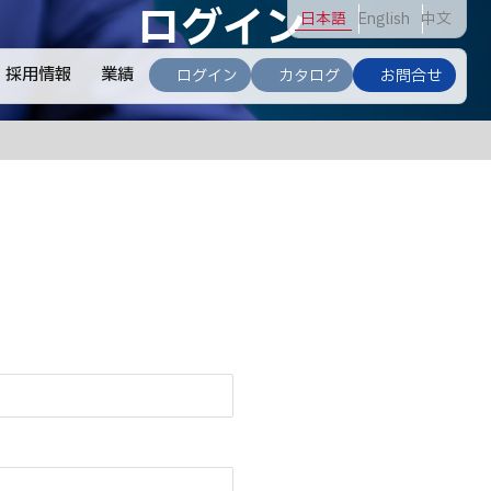
ログイン
日
本語
En
glish
中
文
採用情報
業績
ログイン
カタログ
お問合せ