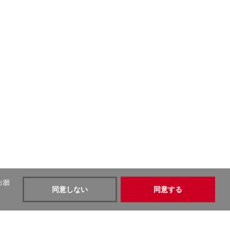
お願
同意しない
同意する