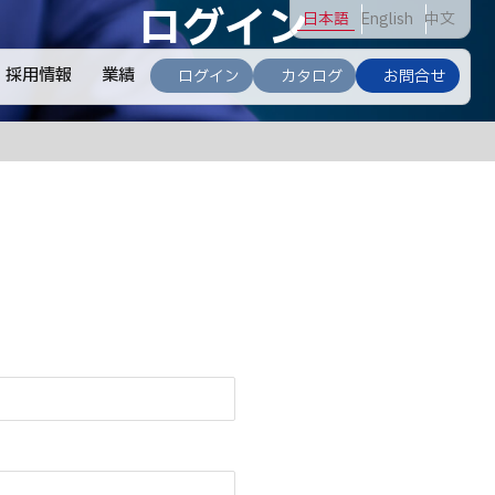
ログイン
日
本語
En
glish
中
文
採用情報
業績
ログイン
カタログ
お問合せ