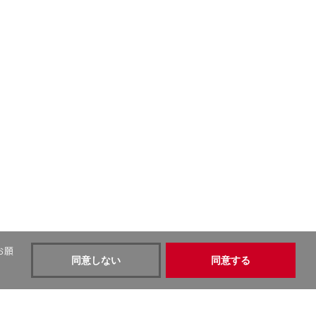
お願
同意しない
同意する