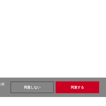
お願
同意しない
同意する