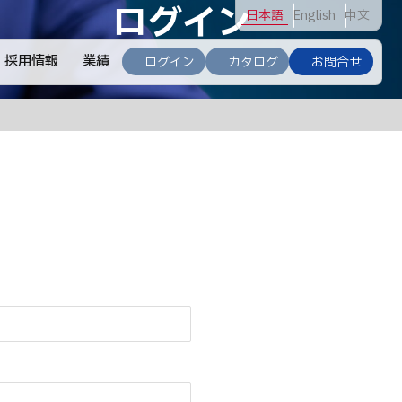
ログイン
日
本語
En
glish
中
文
採用情報
業績
ログイン
カタログ
お問合せ