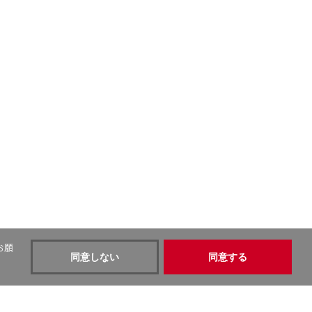
お願
同意しない
同意する