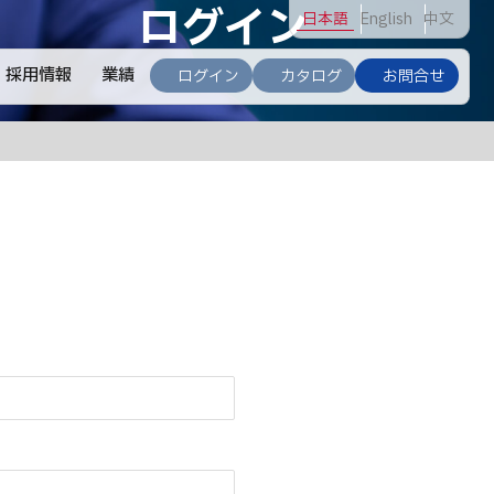
ログイン
日
本語
En
glish
中
文
採用情報
業績
ログイン
カタログ
お問合せ