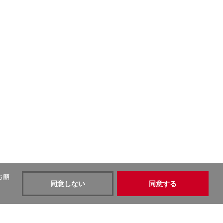
お願
同意しない
同意する