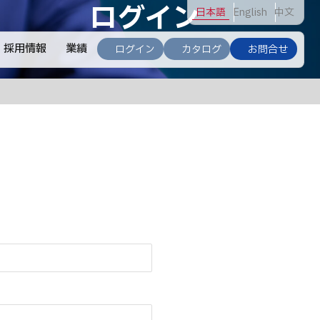
ログイン
日
本語
En
glish
中
文
採用情報
業績
ログイン
カタログ
お問合せ