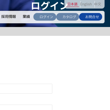
ログイン
日
本語
En
glish
中
文
採用情報
業績
ログイン
カタログ
お問合せ