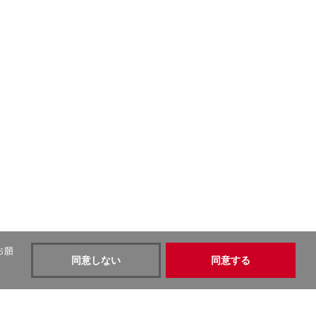
お願
同意しない
同意する