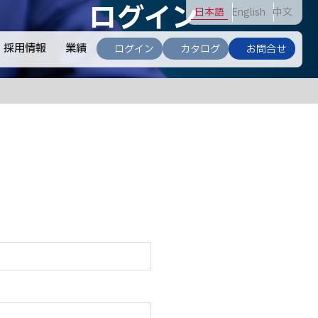
ログイン
日
本語
En
glish
中
文
採用情報
業績
ログイン
カタログ
お問合せ