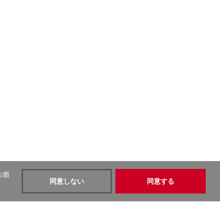
お願
同意しない
同意する