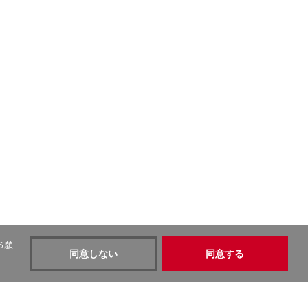
お願
同意しない
同意する