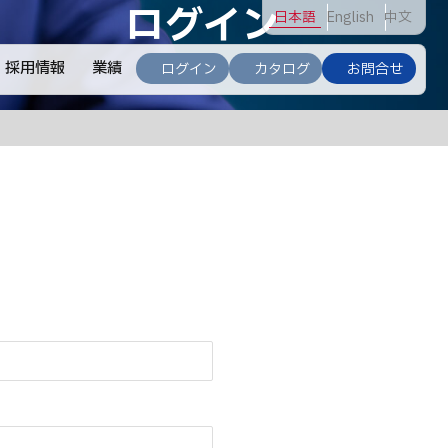
ログイン
日
本語
En
glish
中
文
採用情報
業績
ログイン
カタログ
お問合せ