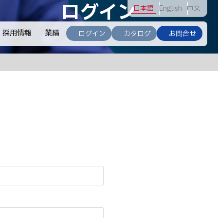
ログイン
日
本語
En
glish
中
文
採用情報
業績
ログイン
カタログ
お問合せ