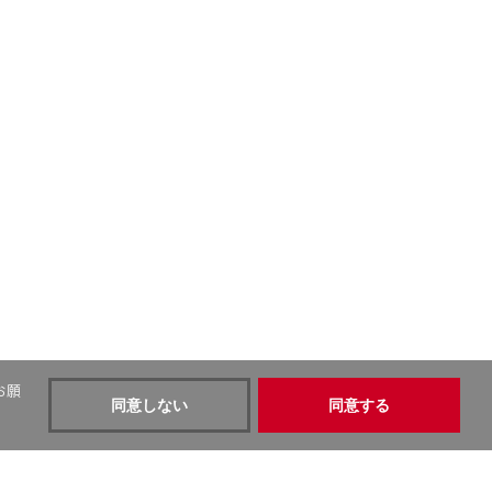
お願
同意しない
同意する