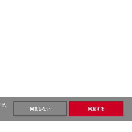
お願
同意しない
同意する