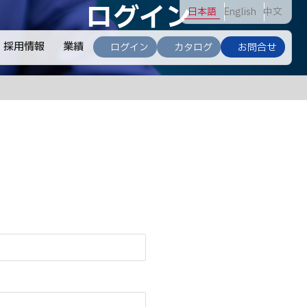
ログイン
日
本語
En
glish
中
文
採用情報
業績
ログイン
カタログ
お問合せ