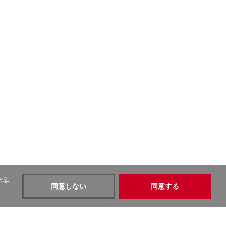
お願
同意しない
同意する