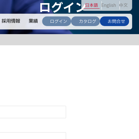
ログイン
日
本語
En
glish
中
文
採用情報
業績
ログイン
カタログ
お問合せ