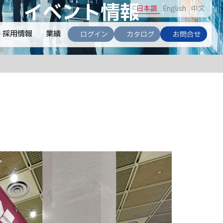
イベント情報
日
本語
En
glish
中
文
採用情報
業績
ログイン
カタログ
お問合せ