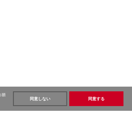
お願
同意しない
同意する