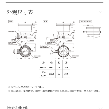
外观尺寸表
Ⓐ
Ⓑ
Ⓒ
Ⓓ
VG250
φ350
16
340
ISO-
φ335
16
340
B250
※ 吸气口法兰对称分布于排气口。
※ 未经许可，请勿转载。相关记载会根据产品更新等原因可能会变化，恕不另行通知。
性能曲线