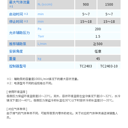
最大气体流量
900
1500
N₂ (sccm)
※1
启动时间
5～7
5～7
min
※2
停止时间
15～18
15～18
min
※2
200
Pa
允许辅助压力
1.5
Torr
推荐辅助泵
≧500
L/min
安装角度
任意
重量
45
kg
控制器型号
TC2403
TC2403-10
※1：辅助泵的容量是1000L/min情况下的最大容许流量。
※2：电源型号不同的话规格也不同。
[ 使用环境温度 ]
极限压力保证环境温度是10～23℃。另外，容许环境温度在空冷情况下是10～32℃，水冷
情况下是10～40℃。极限压力保证冷却水温在30℃以下时容许冷却水温是10～35℃。
[ 对应气体种类 ]
由于排气的气体种类不同，可能导致泵内零件的老化。关于对应的气体种类请咨询销售人
员。