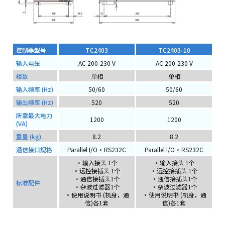
控制器型号
TC2403
TC2403-10
输入电压
AC 200-230 V
AC 200-230 V
相数
单相
单相
输入频率 (Hz)
50/60
50/60
输出频率 (Hz)
520
520
所需最大电力
1200
1200
(VA)
重量 (kg)
8.2
8.2
通信接口规格
Parallel I/O・RS232C
Parallel I/O・RS232C
・输入接头 1个
・输入接头 1个
・远控接插头 1个
・远控接插头 1个
・通信接插头1个
・通信接插头1个
标准配件
・杂波过滤器1个
・杂波过滤器1个
・使用说明书 (机身，通
・使用说明书 (机身，通
信)各1套
信)各1套