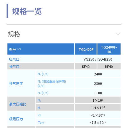
规格一览
规格
TG2400F-
型号
TG2400F
※3
40
吸气口
VG250 / ISO-B250
排气口
KF40
KF40
2400
N₂ (L/s)
N₂ (附加金属保护网)
排气速度
2300
(L/s)
1100
H₂ (L/s)
1×10⁸
N₂
最大压缩比
1.4×10³
H₂
<1×10⁻⁶
Pa
极限压力
<7.5×10⁻⁹
Torr