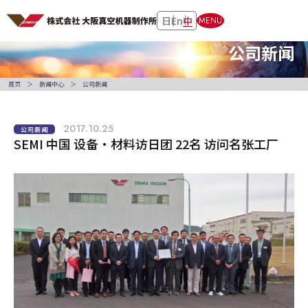
日
En
中
MENU
公司新闻
首页
新闻中心
公司新闻
2017.10.25
公司新闻
SEMI 中国 设备・材料访日团 22名 访问名张工厂