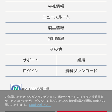
会社情報
ニュースルーム
製品情報
採用情報
その他
サポート
業績
ログイン
資料ダウンロード
JQA-1902 名張工場
JQA-QMA 10898 堺工場
ご訪問いただきありがとうございます。当Webサイトのより良い情報共有・
サービス向上のため、ポリシーに基づいたCookieの取得と利用に同意をお
JQA-EM 5143
願いいたします。
Cookieポリシー