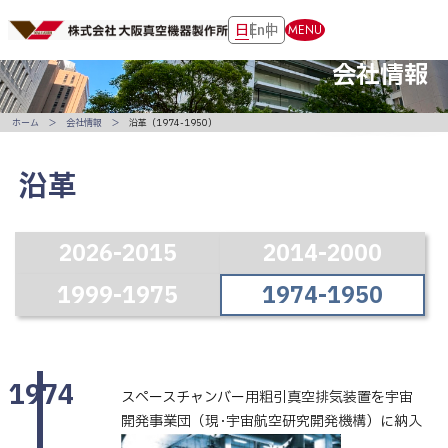
日
En
中
MENU
会社情報
ホーム
会社情報
沿革（1974-1950）
沿革
2026-2015
2014-2000
1999-1975
1974-1950
1974
スペースチャンバー用粗引真空排気装置を宇宙
開発事業団（現･宇宙航空研究開発機構）に納入